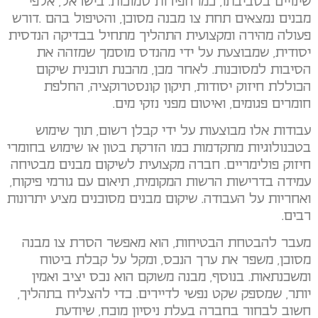
שינויים בסביבתו, כמו חפירות סמוכות. בישראל, אלפי
מבנים נמצאים תחת צו מבנה מסוכן, והטיפול בהם .דורש
פעולה מהירה ומקצועית התהליך מתחיל בבדיקה הנדסית
יסודית, שמבוצעת על ידי מהנדס מוסמך שמזהה את
הסיבות למסוכנות. לאחר מכן, מהכנת תוכנית שיקום
הכוללת חיזוק יסודות, תיקון קונסטרוקציה, החלפת
חומרים פגומים, ואיטום מפני נזקי מים.
עבודות אלו מבוצעות על ידי קבלן רשום, תוך שימוש
בטכנולוגיות מתקדמות כמו הזרקת בטון או שימוש בחומרי
חיזוק פולימריים. חברה מקצועית לשיקום מבנים מבטיחה
עמידה בדרישות הרשות המקומית, תיאום עם גורמי פיקוח,
ואחריות על העבודה. שיקום מבנים מסוכנים מציע יתרונות
רבים.
מעבר להבטחת הבטיחות, הוא מאפשר הסרת צו מבנה
מסוכן, משפר את ערך הנכס, ומקל על קבלת ביטוח
ומשכנתאות. בנוסף, מבנה משוקם הוא נכס יציב ואמין
יותר, שמספק שקט נפשי לדיירים. כדי להצליח בתהליך,
חשוב לבחור בחברה בעלת ניסיון מוכח, שיודעת